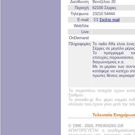
Διεύθυνση
Βενιζέλου 20
Περιοχή
62100 Σέρρες
Τηλέφωνα
23210 54444
E-mail
Στείλτε mail
WebSite
Live
OnDemand
Πληροφορίες
To radio Alfa είναι έν
Σέρρες σε μεγάλο μέρος
Το πρόγραμμά του
επιτυχίες,παρουσιάσει
διαγωνισμούς κ.α.
Με το μεράκι των συντ
κατάφερε να κατέχει στ
πρώτες θέσεις ακροαματ
Τα παραπάνω στοιχεία έχουν κατα
Σταθμού.
Το proradio.gr δεν φέρει καμμία ευ
αλλαγές που έχουν γίνει μετά την τε
Τελευταία Ενημέρωσ
© 1998 - 2026, PRORADIO.GR
ΑΠΑΓΟΡΕΥΕΤΑΙ η αναδημοσίευση
περιεχομένου του παρόντος web s