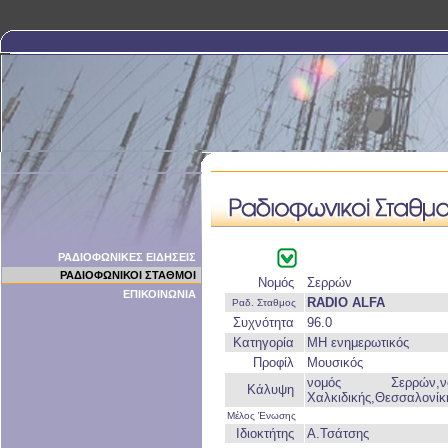
ΡΑΔΙΟΦΩΝΙΚΕΣ ΕΙΔΗΣΕΙΣ
ΡΑΔΙΟΦΩΝΙΚΟΙ ΣΤΑΘΜΟΙ
Νομός
Σερρών
ΕΠΙΚΟΙΝΩΝΙΑ
RADIO ALFA
Ραδ. Σταθμος
Συχνότητα
96.0
Κατηγορία
ΜΗ ενημερωτικός
Προφίλ
Μουσικός
νομός Σερρών,
Κάλυψη
Χαλκιδικής,Θεσσαλονί
Μέλος Ένωσης
Ιδιοκτήτης
Α.Τσάτσης