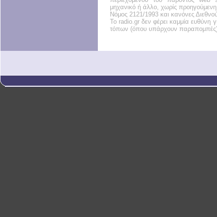
μηχανικό ή άλλο, χωρίς προηγούμενη
Νόμος 2121/1993 και κανόνες Διεθνο
Το radio.gr δεν φέρει καμμία ευθύνη
τόπων (όπου υπάρχουν παραπομπές)