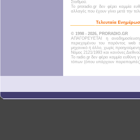
Σταθμού.
Το proradio.gr δεν φέρει καμμία ευ
αλλαγές που έχουν γίνει μετά την τε
Τελευταία Ενημέρωσ
© 1998 - 2026, PRORADIO.GR
ΑΠΑΓΟΡΕΥΕΤΑΙ η αναδημοσίευση
περιεχομένου του παρόντος web s
μηχανικό ή άλλο, χωρίς προηγούμενη
Νόμος 2121/1993 και κανόνες Διεθνο
Το radio.gr δεν φέρει καμμία ευθύνη
τόπων (όπου υπάρχουν παραπομπές)