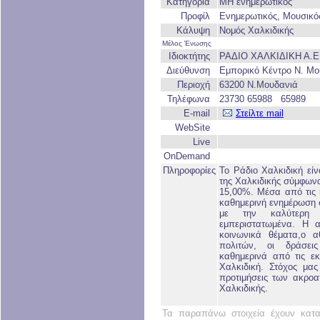
Κατηγορία
ΜΗ ενημερωτικός
Προφίλ
Ενημερωτικός, Μουσικός
Κάλυψη
Νομός Χαλκιδικής
Μέλος Ένωσης
Ιδιοκτήτης
ΡΑΔΙΟ ΧΑΛΚΙΔΙΚΗ Α.Ε
Διεύθυνση
Εμπορικό Κέντρο Ν. Μ
Περιοχή
63200 Ν.Μουδανιά
Τηλέφωνα
23730 65988 65989
E-mail
Στείλτε mail
WebSite
Live
OnDemand
Πληροφορίες
Το Ράδιο Χαλκιδική εί
της Χαλκιδικής σύμφωνα
15,00%. Μέσα από τις 
καθημερινή ενημέρωση σ
με την καλύτερη 
εμπεριστατωμένα. Η α
κοινωνικά θέματα,ο α
πολιτών, οι δράσει
καθημερινά από τις ε
Χαλκιδική. Στόχος μας
προτιμήσεις των ακρο
Χαλκιδικής.
Τα παραπάνω στοιχεία έχουν κατα