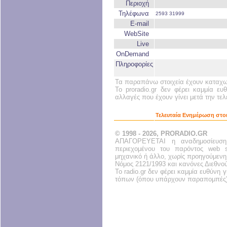
Περιοχή
Τηλέφωνα
2593 31999
E-mail
WebSite
Live
OnDemand
Πληροφορίες
Τα παραπάνω στοιχεία έχουν καταχωρ
Το proradio.gr δεν φέρει καμμία ευ
αλλαγές που έχουν γίνει μετά την τε
Τελευταία Ενημέρωση στοι
© 1998 - 2026, PRORADIO.GR
ΑΠΑΓΟΡΕΥΕΤΑΙ η αναδημοσίευση
περιεχομένου του παρόντος web s
μηχανικό ή άλλο, χωρίς προηγούμενη
Νόμος 2121/1993 και κανόνες Διεθνο
Το radio.gr δεν φέρει καμμία ευθύνη
τόπων (όπου υπάρχουν παραπομπές)