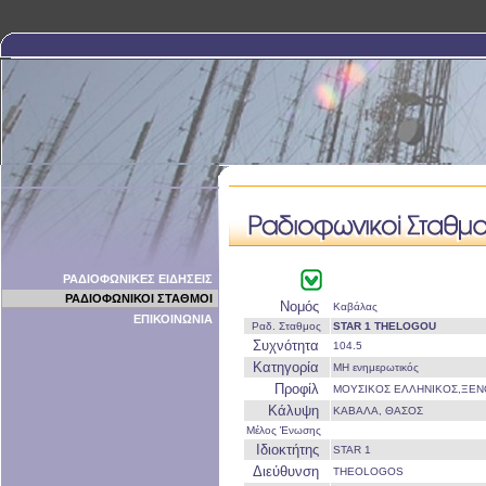
ΡΑΔΙΟΦΩΝΙΚΕΣ ΕΙΔΗΣΕΙΣ
ΡΑΔΙΟΦΩΝΙΚΟΙ ΣΤΑΘΜΟΙ
Νομός
Καβάλας
ΕΠΙΚΟΙΝΩΝΙΑ
Ραδ. Σταθμος
STAR 1 THELOGOU
Συχνότητα
104.5
Κατηγορία
ΜΗ ενημερωτικός
Προφίλ
ΜΟΥΣΙΚΟΣ ΕΛΛΗΝΙΚΟΣ,ΞΕΝ
Κάλυψη
ΚΑΒΑΛΑ, ΘΑΣΟΣ
Μέλος Ένωσης
Ιδιοκτήτης
STAR 1
Διεύθυνση
THEOLOGOS