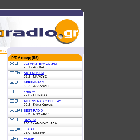
8:17
Ρ/Σ Αττικής (55)
902 ΑΡΙΣΤΕΡΑ ΣΤΑ FM
90.1 - ΑΘΗΝΑ
ANTENNA FM
97.2 - ΜΑΡΟΥΣΙ
ARRENA 89,2
89.2 - ΧΑΛΑΝΔΡΙ
astro fm
99,8 - ΠΕΙΡΑΙΑΣ
ATHENS RADIO DEE JAY
95.2 - Κάτω Κηφισιά
BEST RADIO
92.6 - Ν.ΨΥΧΙΚΟ
DIVA FM
106,2 - ΑΝΩ ΓΛΥΦΑΔΑ
FLASH
96.0 - Μαρούσι
FRESH