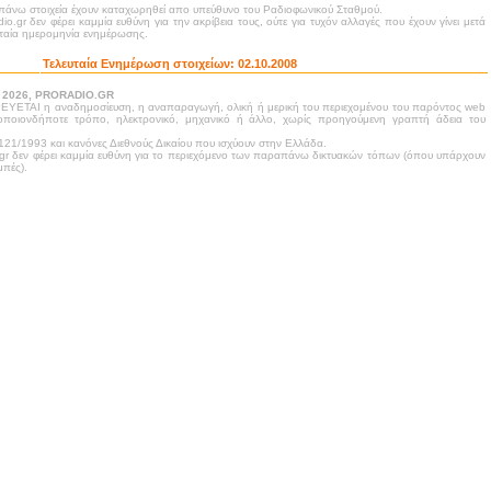
άνω στοιχεία έχουν καταχωρηθεί απο υπεύθυνο του Ραδιοφωνικού Σταθμού.
dio.gr δεν φέρει καμμία ευθύνη για την ακρίβεια τους, ούτε για τυχόν αλλαγές που έχουν γίνει μετά
υταία ημερομηνία ενημέρωσης.
Τελευταία Ενημέρωση στοιχείων:
02.10.2008
- 2026, PRORADIO.GR
ΥΕΤΑΙ η αναδημοσίευση, η αναπαραγωγή, ολική ή μερική του περιεχομένου του παρόντος web
 οποιονδήποτε τρόπο, ηλεκτρονικό, μηχανικό ή άλλο, χωρίς προηγούμενη γραπτή άδεια του
21/1993 και κανόνες Διεθνούς Δικαίου που ισχύουν στην Ελλάδα.
.gr δεν φέρει καμμία ευθύνη για το περιεχόμενο των παραπάνω δικτυακών τόπων (όπου υπάρχουν
πές).