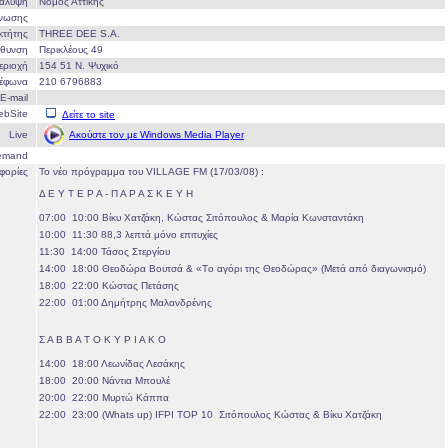
άλυψη
Νομός Αττικής
Ένωσης
οκτήτης
THREE DEE S.A.
ύθυνση
Περικλέους 49
εριοχή
154 51 Ν. Ψυχικό
λέφωνα
210 6796883
E-mail
ebSite
Δείτε το site
Ακούστε τον με Windows Media Player
Live
emand
φορίες
Το νέο πρόγραμμα του VILLAGE FM (17/03/08) :
Δ Ε Υ Τ Ε Ρ Α - Π Α Ρ Α Σ Κ Ε Υ Η
07:00  10:00 Βίκυ Χατζάκη, Κώστας Σιτόπουλος & Μαρία Κωνσταντάκη
10:00  11:30 88,3 λεπτά μόνο επιτυχίες
11:30  14:00 Τάσος Στεργίου
14:00  18:00 Θεοδώρα Βουτσά & «Tο αγόρι της Θεοδώρας» (Μετά από διαγωνισμό)
18:00  22:00 Κώστας Πετάσης
22:00  01:00 Δημήτρης Μαλανδρένης
Σ Α Β Β Α Τ Ο Κ Υ Ρ Ι Α Κ Ο
14:00  18:00 Λεωνίδας Λεσάκης
18:00  20:00 Νάντια Μπουλέ
20:00  22:00 Μυρτώ Κάππα
22:00  23:00 (Whats up) IFPI TOP 10  Σιτόπουλος Κώστας & Βίκυ Χατζάκη