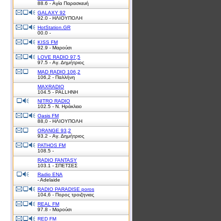
88.6 - Αγία Παρασκευή
GALAXY 92
92.0 - ΗΛΙΟΥΠΟΛΗ
HotStation.GR
00.0 -
KISS FM
92.9 - Μαρούσι
LOVE RADIO 97,5
97.5 - Αγ. Δημήτριος
MAD RADIO 106,2
106,2 - Παλλήνη
MAXRADIO
104.5 - PALLHNH
NITRO RADIO
102.5 - Ν. Ηράκλειο
Oasis FM
88,0 - ΗΛΙΟΥΠΟΛΗ
ORANGE 93,2
93.2 - Αγ. Δημήτριος
PATHOS FM
108.5 -
RADIO FANTASY
103.1 - ΣΠΕΤΣΕΣ
Radio ENA
- Adelaide
RADIO PARADISE poros
104,6 - Πορος τροιζηνιας
REAL FM
97.8 - Μαρούσι
RED FM