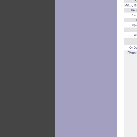
Κ
Μέλος 
Ιδι
Διε
Π
Τη
W
OnD
Πληρο