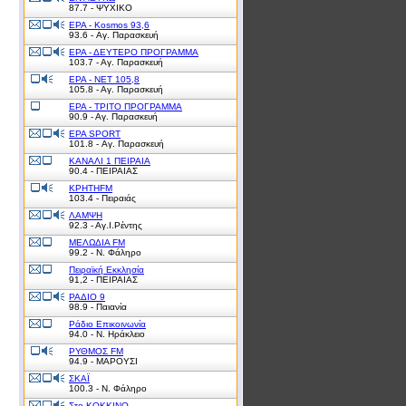
87.7 - ΨΥΧΙΚΟ
ΕΡΑ - Kosmos 93,6
93.6 - Αγ. Παρασκευή
ΕΡΑ - ΔΕΥΤΕΡΟ ΠΡΟΓΡΑΜΜΑ
103.7 - Αγ. Παρασκευή
ΕΡΑ - ΝΕΤ 105,8
105.8 - Αγ. Παρασκευή
ΕΡΑ - ΤΡΙΤΟ ΠΡΟΓΡΑΜΜΑ
90.9 - Αγ. Παρασκευή
ΕΡΑ SPORT
101.8 - Αγ. Παρασκευή
ΚΑΝΑΛΙ 1 ΠΕΙΡΑΙΑ
90.4 - ΠΕΙΡΑΙΑΣ
ΚΡΗΤΗFM
103.4 - Πειραιάς
ΛΑΜΨΗ
92.3 - Αγ.Ι.Ρέντης
ΜΕΛΩΔΙΑ FM
99.2 - Ν. Φάληρο
Πειραϊκή Εκκλησία
91,2 - ΠΕΙΡΑΙΑΣ
ΡΑΔΙΟ 9
98.9 - Παιανία
Ράδιο Επικοινωνία
94.0 - Ν. Ηράκλειο
ΡΥΘΜΟΣ FM
94.9 - ΜΑΡΟΥΣΙ
ΣΚΑΪ
100.3 - Ν. Φάληρο
Στο ΚΟΚΚΙΝΟ