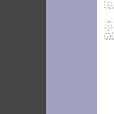
Τα παραπ
Το prora
την τελε
© 1998 
ΑΠΑΓΟΡΕ
site με
εκδότη.
Νόμος 21
Το radio
παραπομ