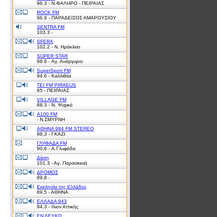
96.3 - Ν.ΦΑΛΗΡΟ - ΠΕΙΡΑΙΑΣ
ROCK FM
96.9 - ΠΑΡΑΔΕΙΣΟΣ ΑΜΑΡΟΥΣΙΟΥ
SENTRA FM
103.3 -
SFERA
102.2 - Ν. Ηράκλειο
SUPER STAR
98.6 - Αγ. Ανάργυροι
SuperSport FM
94.6 - Καλλιθέα
TEI FM PIRAEUS
85 - ΠΕΙΡΑΙΑΣ
VILLAGE FM
88.3 - Ν. Ψυχικό
Α100 FM
- Ν.ΣΜΥΡΝΗ
ΑΘΗΝΑ 984 FM STEREO
98,3 - ΓΚΑΖΙ
ΓΛΥΦΑΔΑ FM
90.6 - Α.Γλυφάδα
Δίεση
101.3 - Αγ. Παρασκευή
ΔΡΟΜΟΣ
89,8 -
Εκκλησία της Ελλάδος
89.5 - ΑΘΗΝΑ
ΕΛΛΑΔΑ 943
94.3 - Ιλιον Αττικής
ΕΝ ΛΕΥΚΩ