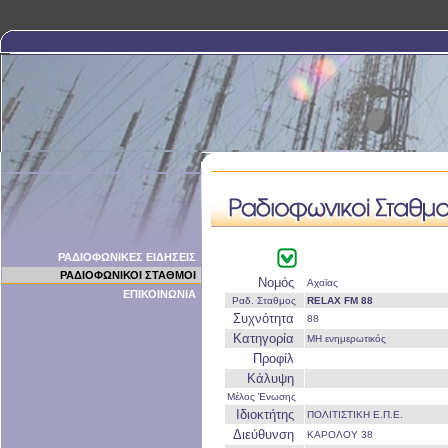
ΡΑΔΙΟΦΩΝΙΚΕΣ ΕΙΔΗΣΕΙΣ
ΡΑΔΙΟΦΩΝΙΚΟΙ ΣΤΑΘΜΟΙ
Νομός
Αχαϊας
ΕΠΙΚΟΙΝΩΝΙΑ
Ραδ. Σταθμος
RELAX FM 88
Συχνότητα
88
Κατηγορία
ΜΗ ενημερωτικός
Προφίλ
Κάλυψη
Μέλος Ένωσης
Ιδιοκτήτης
ΠΟΛΙΤΙΣΤΙΚΗ Ε.Π.Ε.
Διεύθυνση
ΚΑΡΟΛΟΥ 38