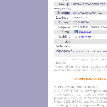
Κάλυψη
ΠΑΤΡΑ, Β.ΠΕΛΛΟΠΟΝΗΣΟΣ, 
Μέλος Ένωσης
Ιδιοκτήτης
ΑΓΓΕΛΟΣ ΝΤΑΒΛΟΥΡΟΣ
Διεύθυνση
Μαιζωνος 121
Περιοχή
26221 ΠΑΤΡΑ
Τηλέφωνα
2610 224556 224261 2246
E-mail
Στείλτε mail
WebSite
Δείτε το site
Live
OnDemand
Πληροφορίες
Ο ΠΡΩΤΟΣ ΜΟΥΣΙΚΟΣ ΣΤΑΘ
Τα παραπάνω στοιχεία έχουν κατα
Σταθμού.
Το proradio.gr δεν φέρει καμμία ευ
αλλαγές που έχουν γίνει μετά την τε
Τελευταία Ενημέρωση στο
© 1998 - 2026, PRORADIO.GR
ΑΠΑΓΟΡΕΥΕΤΑΙ η αναδημοσίευση
περιεχομένου του παρόντος web s
μηχανικό ή άλλο, χωρίς προηγούμενη
Νόμος 2121/1993 και κανόνες Διεθνο
Το radio.gr δεν φέρει καμμία ευθύνη