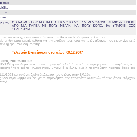
E-mail
ebSite
Live
emand
φορίες
Ο ΣΤΑΘΜΟΣ ΠΟΥ ΑΓΑΠΑΕΙ ΤΟ ΠΑΛΙΟ ΚΑΛΟ ΕΛΛ. ΡΑΔΙΟΦΩΝΟ. ΔΗΜΙΟΥΡΓΗΘΗΚΕ
ΑΠΟ ΜΙΑ ΠΑΡΕΑ ΜΕ ΠΟΛΥ ΜΕΡΑΚΙ ΚΑΙ ΠΟΛΥ ΚΟΠΟ. ΘΑ ΥΠΑΡΧΕΙ ΟΣΟ
ΥΠΑΡΧΟΥΜΕ...
άνω στοιχεία έχουν καταχωρηθεί απο υπεύθυνο του Ραδιοφωνικού Σταθμού.
dio.gr δεν φέρει καμμία ευθύνη για την ακρίβεια τους, ούτε για τυχόν αλλαγές που έχουν γίνει μετά
υταία ημερομηνία ενημέρωσης.
Τελευταία Ενημέρωση στοιχείων:
09.12.2007
- 2026, PRORADIO.GR
ΥΕΤΑΙ η αναδημοσίευση, η αναπαραγωγή, ολική ή μερική του περιεχομένου του παρόντος web
 οποιονδήποτε τρόπο, ηλεκτρονικό, μηχανικό ή άλλο, χωρίς προηγούμενη γραπτή άδεια του
21/1993 και κανόνες Διεθνούς Δικαίου που ισχύουν στην Ελλάδα.
.gr δεν φέρει καμμία ευθύνη για το περιεχόμενο των παραπάνω δικτυακών τόπων (όπου υπάρχουν
πές).