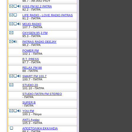
98.7 - ΑΚΤΑΙΟ ΡΙΟΥ
KISS FM 92.2 PATRA
92.2 - ΠΑΤΡΑ
LIFE RADIO - LOVE RADIO PATRAS
91.2 - ΠΑΤΡΑ
MOJO RADIO
107.7 - ΠΑΤΡΑ
OXYGEN 95,3 FM
95.3 - ΠΑΤΡΑ
PATRAS RADIO DEEJAY
98,2 - ΠΑΤΡΑ
POWER FM
102.1 - ΠΑΤΡΑ
R.T. PRESS
97.7 - ΠΑΤΡΑ
RELAX FM 88
88 - ΠΑΤΡΑ
SMART FM 100.7
100.7 - ΠΑΤΡΑ
STUDIO 20
101.10 - ΠΑΤΡΑ
STUDIO ΠΑΤΡΑ FM STEREO
- ΠΑΤΡΑ
SUPER B
- ΠΑΤΡΑ
YOU FM
100.1 - Πάτρα
ΑΝΤ1 Αχαϊας
105.3 - ΠΑΤΡΑ
ΑΠΟΣΤΟΛΙΚΗ ΕΚΚΛΗΣΙΑ
88.4 - ΠΑΤΡΑ