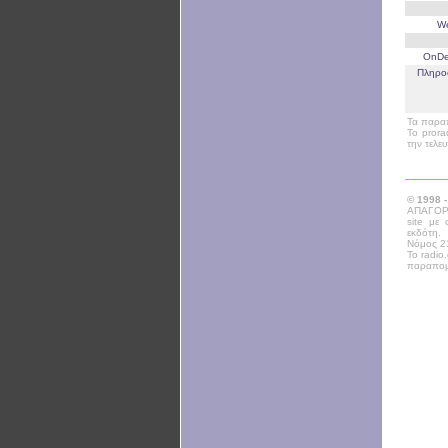
W
OnD
Πληρο
Τα παραπ
Το prora
την τελε
© 1998 
ΑΠΑΓΟΡΕ
site με
εκδότη.
Νόμος 21
Το radio
παραπομ