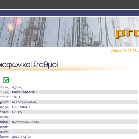
Αθήνα, 08-08-26 1
Νομός
Αχαϊας
ταθμος
ΡΑΔΙΟ ΑΤΛΑΝΤΙΣ
νότητα
102.4
ηγορία
ΜΗ ενημερωτικός
Προφίλ
ΕΛΛΗΝΙΚΟΣ
άλυψη
ΠΑΤΡΑ
Ένωσης
οκτήτης
ΙΩΑΝΝΙΔΗΣ ΔΑΚΗΣ
ύθυνση
εριοχή
λέφωνα
2610 272724