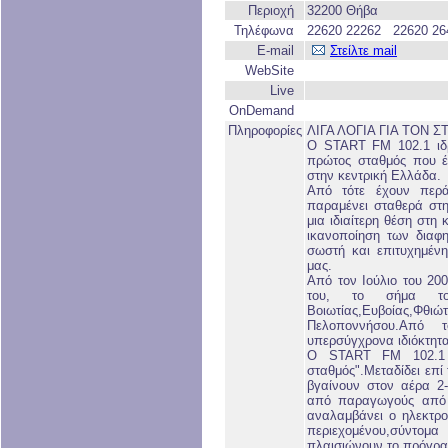
Περιοχή
32200 Θήβα
Τηλέφωνα
22620 22262 22620 26
E-mail
Στείλτε mail
WebSite
Live
OnDemand
Πληροφορίες
ΛΙΓΑ ΛΟΓΙΑ ΓΙΑ ΤΟΝ Σ
Ο START FM 102.1 ιδρ
πρώτος σταθμός που έκ
στην κεντρική Ελλάδα.
Από τότε έχουν περ
παραμένει σταθερά στη
μια ιδιαίτερη θέση στη
ικανοποίηση των διαφ
σωστή και επιτυχημέν
μας.
Από τον Ιούλιο του 20
του, το σήμα το
Βοιωτίας,Ευβοίας
Πελοποννήσου.Από 
υπερσύγχρονα ιδιόκτητα
Ο START FM 102.1 μ
σταθμός".Μεταδίδει επί
βγαίνουν στον αέρα 2-
από παραγωγούς από 8
αναλαμβάνει ο ηλεκτρ
περιεχομένου,σύντομα
πλαισιώνουν το πρόγρα