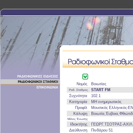
ΡΑΔΙΟΦΩΝΙΚΕΣ ΕΙΔΗΣΕΙΣ
ΡΑΔΙΟΦΩΝΙΚΟΙ ΣΤΑΘΜΟΙ
Νομός
Βοιωτίας
ΕΠΙΚΟΙΝΩΝΙΑ
START FM
Ραδ. Σταθμος
Συχνότητα
102.1
Κατηγορία
ΜΗ ενημερωτικός
Προφίλ
Μουσικός Ελληνικός-
Κάλυψη
Βοιωτία,Έυβοια,Φθιώτι
Μέλος Ένωσης
Ιδιοκτήτης
ΓΕΩΡΓ.ΤΣΟΤΡΑΣ-ΑΧΙΛ
Διεύθυνση
Πινδάρου 51