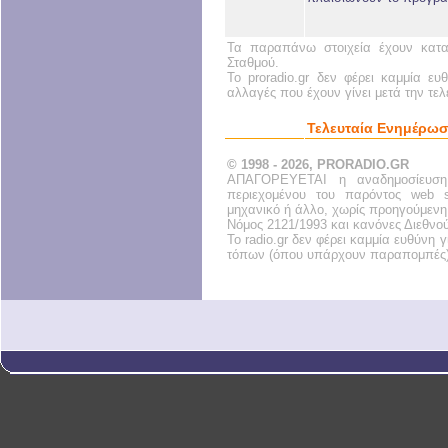
Τα παραπάνω στοιχεία έχουν κατα
Σταθμού.
Το proradio.gr δεν φέρει καμμία ευ
αλλαγές που έχουν γίνει μετά την τε
Τελευταία Ενημέρωσ
© 1998 - 2026, PRORADIO.GR
ΑΠΑΓΟΡΕΥΕΤΑΙ η αναδημοσίευση
περιεχομένου του παρόντος web s
μηχανικό ή άλλο, χωρίς προηγούμενη
Νόμος 2121/1993 και κανόνες Διεθνο
Το radio.gr δεν φέρει καμμία ευθύνη
τόπων (όπου υπάρχουν παραπομπές)