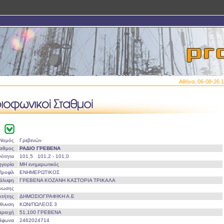
Αθήνα, 06-08-26 1
Νομός
Γρεβενών
ταθμος
ΡΑΔΙΟ ΓΡΕΒΕΝΑ
νότητα
101,5 101,2 - 101,0
ηγορία
ΜΗ ενημερωτικός
Προφίλ
ΕΝΗΜΕΡΩΤΙΚΟΣ
άλυψη
ΓΡΕΒΕΝΑ ΚΟΖΑΝΗ ΚΑΣΤΟΡΙΑ ΤΡΙΚΑΛΑ
Ένωσης
οκτήτης
ΔΗΜΟΣΙΟΓΡΑΦΙΚΗ Α.Ε
ύθυνση
ΚΩΝ/ΠΩΛΕΟΣ 3
εριοχή
51,100 ΓΡΕΒΕΝΑ
λέφωνα
2462024714