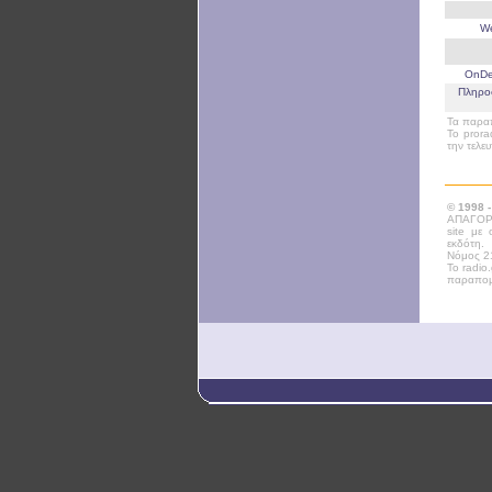
W
OnD
Πληρο
Τα παραπ
Το prora
την τελε
© 1998 
ΑΠΑΓΟΡΕ
site με
εκδότη.
Νόμος 21
Το radio
παραπομ