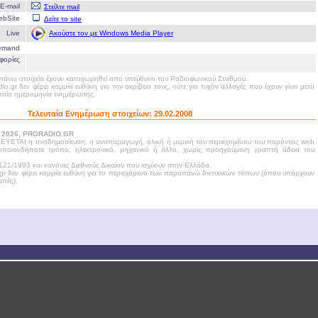
E-mail
Στείλτε mail
ebSite
Δείτε το site
Ακούστε τον με Windows Media Player
Live
emand
φορίες
άνω στοιχεία έχουν καταχωρηθεί απο υπεύθυνο του Ραδιοφωνικού Σταθμού.
dio.gr δεν φέρει καμμία ευθύνη για την ακρίβεια τους, ούτε για τυχόν αλλαγές που έχουν γίνει μετά
υταία ημερομηνία ενημέρωσης.
Τελευταία Ενημέρωση στοιχείων:
29.02.2008
- 2026, PRORADIO.GR
ΥΕΤΑΙ η αναδημοσίευση, η αναπαραγωγή, ολική ή μερική του περιεχομένου του παρόντος web
 οποιονδήποτε τρόπο, ηλεκτρονικό, μηχανικό ή άλλο, χωρίς προηγούμενη γραπτή άδεια του
21/1993 και κανόνες Διεθνούς Δικαίου που ισχύουν στην Ελλάδα.
.gr δεν φέρει καμμία ευθύνη για το περιεχόμενο των παραπάνω δικτυακών τόπων (όπου υπάρχουν
πές).