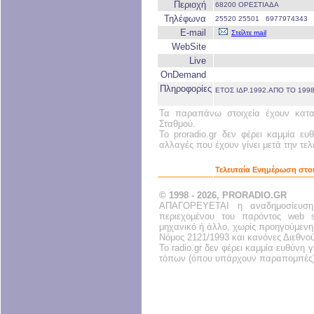
Περιοχή
68200 ΟΡΕΣΤΙΑΔΑ
Τηλέφωνα
25520 25501 6977974343 
E-mail
Στείλτε mail
WebSite
Live
OnDemand
Πληροφορίες
ΕΤΟΣ ΙΔΡ.1992.ΑΠΟ ΤΟ 19
Τα παραπάνω στοιχεία έχουν κατα
Σταθμού.
Το proradio.gr δεν φέρει καμμία ευ
αλλαγές που έχουν γίνει μετά την τε
Τελευταία Ενημέρωση στοι
© 1998 - 2026, PRORADIO.GR
ΑΠΑΓΟΡΕΥΕΤΑΙ η αναδημοσίευση
περιεχομένου του παρόντος web s
μηχανικό ή άλλο, χωρίς προηγούμενη
Νόμος 2121/1993 και κανόνες Διεθνο
Το radio.gr δεν φέρει καμμία ευθύνη
τόπων (όπου υπάρχουν παραπομπές)