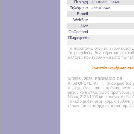
Περιοχή
681 00 ΑΛΕΞ/ΠΟΛΗ
Τηλέφωνα
25510 26445
E-mail
WebSite
Live
OnDemand
Πληροφορίες
Τα παραπάνω στοιχεία έχουν καταχωρ
Το proradio.gr δεν φέρει καμμία ευ
αλλαγές που έχουν γίνει μετά την τε
Τελευταία Ενημέρωση στοι
© 1998 - 2026, PRORADIO.GR
ΑΠΑΓΟΡΕΥΕΤΑΙ η αναδημοσίευση
περιεχομένου του παρόντος web s
μηχανικό ή άλλο, χωρίς προηγούμενη
Νόμος 2121/1993 και κανόνες Διεθνο
Το radio.gr δεν φέρει καμμία ευθύνη
τόπων (όπου υπάρχουν παραπομπές)