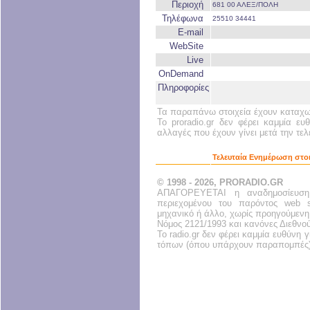
Περιοχή
681 00 ΑΛΕΞ/ΠΟΛΗ
Τηλέφωνα
25510 34441
E-mail
WebSite
Live
OnDemand
Πληροφορίες
Τα παραπάνω στοιχεία έχουν καταχωρ
Το proradio.gr δεν φέρει καμμία ευ
αλλαγές που έχουν γίνει μετά την τε
Τελευταία Ενημέρωση στοι
© 1998 - 2026, PRORADIO.GR
ΑΠΑΓΟΡΕΥΕΤΑΙ η αναδημοσίευση
περιεχομένου του παρόντος web s
μηχανικό ή άλλο, χωρίς προηγούμενη
Νόμος 2121/1993 και κανόνες Διεθνο
Το radio.gr δεν φέρει καμμία ευθύνη
τόπων (όπου υπάρχουν παραπομπές)