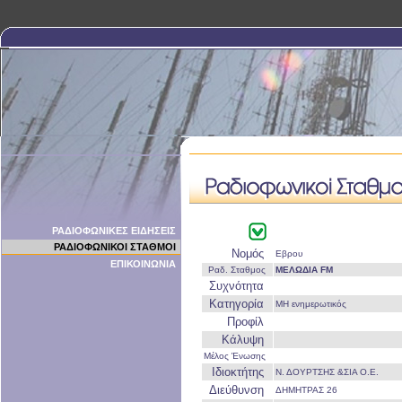
ΡΑΔΙΟΦΩΝΙΚΕΣ ΕΙΔΗΣΕΙΣ
ΡΑΔΙΟΦΩΝΙΚΟΙ ΣΤΑΘΜΟΙ
Νομός
Εβρου
ΕΠΙΚΟΙΝΩΝΙΑ
Ραδ. Σταθμος
ΜΕΛΩΔΙΑ FM
Συχνότητα
Κατηγορία
ΜΗ ενημερωτικός
Προφίλ
Κάλυψη
Μέλος Ένωσης
Ιδιοκτήτης
Ν. ΔΟΥΡΤΣΗΣ &ΣΙΑ Ο.Ε.
Διεύθυνση
ΔΗΜΗΤΡΑΣ 26