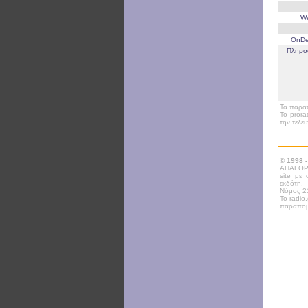
W
OnD
Πληρο
Τα παραπ
Το prora
την τελε
© 1998 
ΑΠΑΓΟΡΕ
site με
εκδότη.
Νόμος 21
Το radio
παραπομ