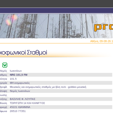
Αθήνα, 09-08-26 1
Νομός
Ιωαννίνων
ταθμος
NRG 101,5 FM
νότητα
101.5
ηγορία
ΜΗ ενημερωτικός
Προφίλ
Μουσικός και ενημερωτικός σταθμός με ξένη rock - goldies μουσική
άλυψη
Νομός Ιωαννίνων
Ένωσης
οκτήτης
ΒΑΣΙΛΗΣ Φ. ΛΟΥΠΑΣ
ύθυνση
ΤΣΙΡΙΓΩΤΗ 14 ΚΑΙ ΚΑΝΙΓΓΟΣ
εριοχή
45221 ΙΩΑΝΝΙΝΑ
λέφωνα
26510 77351