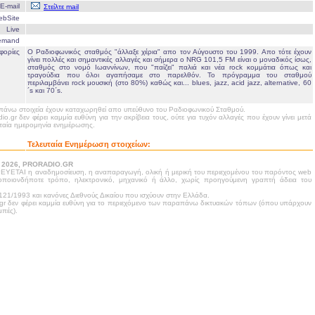
E-mail
Στείλτε mail
ebSite
Live
emand
φορίες
Ο Ραδιοφωνικός σταθμός "άλλαξε χέρια" απο τον Αύγουστο του 1999. Απο τότε έχουν
γίνει πολλές και σημαντικές αλλαγές και σήμερα ο NRG 101,5 FM είναι ο μοναδικός ίσως,
σταθμός στο νομό Ιωαννίνων, που "παίζει" παλιά και νέα rock κομμάτια όπως και
τραγούδια που όλοι αγαπήσαμε στο παρελθόν. Το πρόγραμμα του σταθμού
περιλαμβάνει rock μουσική (στο 80%) καθώς και... blues, jazz, acid jazz, alternative, 60
´s και 70΄s.
άνω στοιχεία έχουν καταχωρηθεί απο υπεύθυνο του Ραδιοφωνικού Σταθμού.
dio.gr δεν φέρει καμμία ευθύνη για την ακρίβεια τους, ούτε για τυχόν αλλαγές που έχουν γίνει μετά
υταία ημερομηνία ενημέρωσης.
Τελευταία Ενημέρωση στοιχείων:
- 2026, PRORADIO.GR
ΥΕΤΑΙ η αναδημοσίευση, η αναπαραγωγή, ολική ή μερική του περιεχομένου του παρόντος web
 οποιονδήποτε τρόπο, ηλεκτρονικό, μηχανικό ή άλλο, χωρίς προηγούμενη γραπτή άδεια του
21/1993 και κανόνες Διεθνούς Δικαίου που ισχύουν στην Ελλάδα.
.gr δεν φέρει καμμία ευθύνη για το περιεχόμενο των παραπάνω δικτυακών τόπων (όπου υπάρχουν
πές).