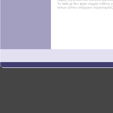
Το radio.gr δεν φέρει καμμία ευθύνη
τόπων (όπου υπάρχουν παραπομπές)