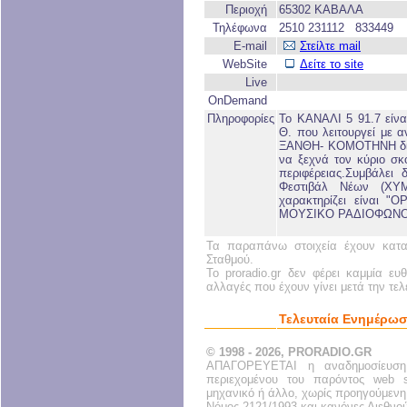
Περιοχή
65302 ΚΑΒΑΛΑ
Τηλέφωνα
2510 231112 833449
E-mail
Στείλτε mail
WebSite
Δείτε το site
Live
OnDemand
Πληροφορίες
Το ΚΑΝΑΛΙ 5 91.7 είναι
Θ. που λειτουργεί με
ΞΑΝΘΗ- ΚΟΜΟΤΗΝΗ δίν
να ξεχνά τον κύριο σ
περιφέρειας.Συμβάλει 
Φεστιβάλ Νέων (Χ
χαρακτηρίζει είναι
ΜΟΥΣΙΚΟ ΡΑΔΙΟΦΩΝΟ
Τα παραπάνω στοιχεία έχουν κατα
Σταθμού.
Το proradio.gr δεν φέρει καμμία ευ
αλλαγές που έχουν γίνει μετά την τε
Τελευταία Ενημέρωσ
© 1998 - 2026, PRORADIO.GR
ΑΠΑΓΟΡΕΥΕΤΑΙ η αναδημοσίευση
περιεχομένου του παρόντος web s
μηχανικό ή άλλο, χωρίς προηγούμενη
Νόμος 2121/1993 και κανόνες Διεθνο