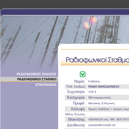
ΡΑΔΙΟΦΩΝΙΚΕΣ ΕΙΔΗΣΕΙΣ
ΡΑΔΙΟΦΩΝΙΚΟΙ ΣΤΑΘΜΟΙ
Νομός
Καβάλας
ΕΠΙΚΟΙΝΩΝΙΑ
Ραδ. Σταθμος
ΡΑΔΙΟ ΜΑΚΕΔΟΝΙΣΣΑ
Συχνότητα
106,4
Κατηγορία
ΜΗ ενημερωτικός
Προφίλ
Μουσικός Ελληνικός
Κάλυψη
Νομός Καβάλας + όμοροι νομο
Μέλος Ένωσης
Ιδιοκτήτης
ΑΘΑΝΑΣΙΑ συζ. ΝΙΚ. ΒΟΓΙΑΤ
Διεύθυνση
ΔΑΡΔΑΝΕΛΛΙΩΝ 29