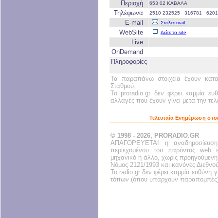
Περιοχή
653 02 ΚΑΒΑΛΑ
Τηλέφωνα
2510 232525 316781 6201
E-mail
Στείλτε mail
WebSite
Δείτε το site
Live
OnDemand
Πληροφορίες
Τα παραπάνω στοιχεία έχουν κατα
Σταθμού.
Το proradio.gr δεν φέρει καμμία ευ
αλλαγές που έχουν γίνει μετά την τε
Τελευταία Ενημέρωση στοι
© 1998 - 2026, PRORADIO.GR
ΑΠΑΓΟΡΕΥΕΤΑΙ η αναδημοσίευση
περιεχομένου του παρόντος web s
μηχανικό ή άλλο, χωρίς προηγούμενη
Νόμος 2121/1993 και κανόνες Διεθνο
Το radio.gr δεν φέρει καμμία ευθύνη
τόπων (όπου υπάρχουν παραπομπές)