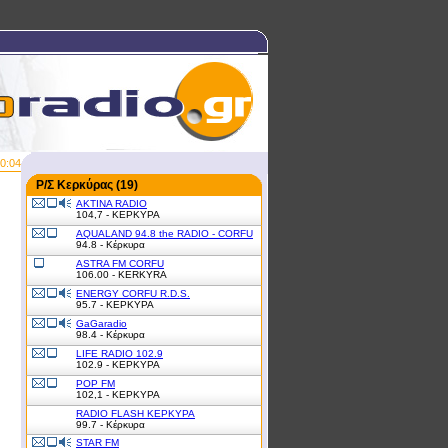
0:04
Ρ/Σ Κερκύρας (19)
AKTINA RADIO
104,7 - ΚΕΡΚΥΡΑ
AQUALAND 94.8 the RADIO - CORFU
94.8 - Κέρκυρα
ASTRA FM CORFU
106.00 - KERKYRA
ENERGY CORFU R.D.S.
95.7 - ΚΕΡΚΥΡΑ
GaGaradio
98.4 - Κέρκυρα
LIFE RADIO 102.9
102.9 - ΚΕΡΚΥΡΑ
POP FM
102,1 - ΚΕΡΚΥΡΑ
RADIO FLASH ΚΕΡΚΥΡΑ
99.7 - Κέρκυρα
STAR FM