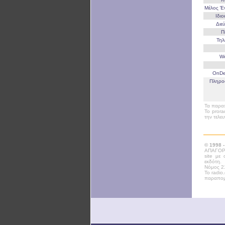
Μέλος 
Ιδι
Διε
Π
Τη
W
OnD
Πληρο
Τα παραπ
Το prora
την τελε
© 1998 
ΑΠΑΓΟΡΕ
site με
εκδότη.
Νόμος 21
Το radio
παραπομ