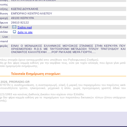
Ένωσης
οκτήτης
ΚΩΣΤΑΣ ΔΟΥΚΑΚΗΣ
ύθυνση
ΕΜΠΟΡΙΚΟ ΚΕΝΤΡΟ ΑΛΕΠΟΥ
εριοχή
49100 ΚΕΡΚΥΡΑ
λέφωνα
26610 82122
E-mail
Στείλτε mail
ebSite
Δείτε το site
Live
emand
φορίες
ΕΙΝΑΙ Ο ΜΟΝΑΔΙΚΟΣ ΕΛΛΗΝΙΚΟΣ ΜΟΥΣΙΚΟΣ ΣΤΑΘΜΟΣ ΣΤΗΝ ΚΕΡΚΥΡΑ ΠΟΥ
ΧΡΗΣΙΜΟΠΟΙΕΙ R.D.S ΜΕ ΤΑΥΤΟΧΡΟΝΗ ΜΕΤΑΔΟΣΗ ΤΙΤΛΟΥ ΤΡΑΓΟΥΔΙΟΥ ΚΑΙ
ΟΝΟΜΑΤΟΣ ΚΑΛΛΙΤΕΧΝΗ .....POP FM ΚΑΘΕ ΜΕΡΑ ΓΙΟΡΤΗ.....
άνω στοιχεία έχουν καταχωρηθεί απο υπεύθυνο του Ραδιοφωνικού Σταθμού.
dio.gr δεν φέρει καμμία ευθύνη για την ακρίβεια τους, ούτε για τυχόν αλλαγές που έχουν γίνει μετά
υταία ημερομηνία ενημέρωσης.
Τελευταία Ενημέρωση στοιχείων:
- 2026, PRORADIO.GR
ΥΕΤΑΙ η αναδημοσίευση, η αναπαραγωγή, ολική ή μερική του περιεχομένου του παρόντος web
 οποιονδήποτε τρόπο, ηλεκτρονικό, μηχανικό ή άλλο, χωρίς προηγούμενη γραπτή άδεια του
21/1993 και κανόνες Διεθνούς Δικαίου που ισχύουν στην Ελλάδα.
.gr δεν φέρει καμμία ευθύνη για το περιεχόμενο των παραπάνω δικτυακών τόπων (όπου υπάρχουν
πές).