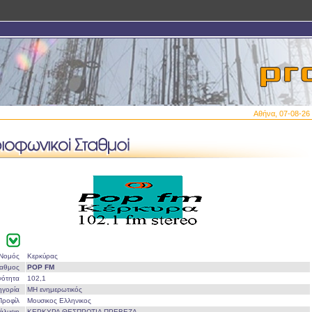
Αθήνα, 07-08-26 
Νομός
Κερκύρας
ταθμος
POP FM
νότητα
102,1
ηγορία
ΜΗ ενημερωτικός
Προφίλ
Μουσικος Ελληνικος
άλυψη
ΚΕΡΚΥΡΑ ΘΕΣΠΡΩΤΙΑ ΠΡΕΒΕΖΑ