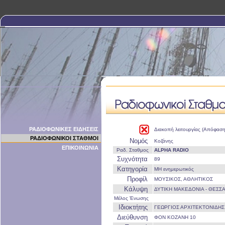
ΡΑΔΙΟΦΩΝΙΚΕΣ ΕΙΔΗΣΕΙΣ
Διακοπή λειτουργίας (Απόφασ
ΡΑΔΙΟΦΩΝΙΚΟΙ ΣΤΑΘΜΟΙ
Νομός
Κοζάνης
ΕΠΙΚΟΙΝΩΝΙΑ
Ραδ. Σταθμος
ALPHA RADIO
Συχνότητα
89
Κατηγορία
ΜΗ ενημερωτικός
Προφίλ
ΜΟΥΣΙΚΟΣ, ΑΘΛΗΤΙΚΟΣ
Κάλυψη
ΔΥΤΙΚΗ ΜΑΚΕΔΟΝΙΑ - ΘΕΣΣ
Μέλος Ένωσης
Ιδιοκτήτης
ΓΕΩΡΓΙΟΣ ΑΡΧΙΤΕΚΤΟΝΙΔΗΣ
Διεύθυνση
ΦΟΝ ΚΟΖΑΝΗ 10