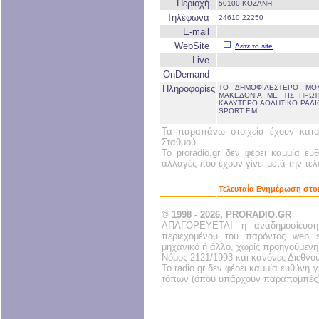
Περιοχή
50100 ΚΟΖΑΝΗ
Τηλέφωνα
24610 22250
E-mail
WebSite
Δείτε το site
Live
OnDemand
Πληροφορίες
ΤΟ ΔΗΜΟΦΙΛΕΣΤΕΡΟ ΜΟΥ
ΜΑΚΕΔΟΝΙΑ ΜΕ ΤΙΣ ΠΡΩΤ
ΚΑΛΥΤΕΡΟ ΑΘΛΗΤΙΚΟ ΡΑΔΙ
SPORT F.M.
Τα παραπάνω στοιχεία έχουν κατα
Σταθμού.
Το proradio.gr δεν φέρει καμμία ευ
αλλαγές που έχουν γίνει μετά την τε
Τελευταία Ενημέρωση στο
© 1998 - 2026, PRORADIO.GR
ΑΠΑΓΟΡΕΥΕΤΑΙ η αναδημοσίευση
περιεχομένου του παρόντος web s
μηχανικό ή άλλο, χωρίς προηγούμενη
Νόμος 2121/1993 και κανόνες Διεθνο
Το radio.gr δεν φέρει καμμία ευθύνη
τόπων (όπου υπάρχουν παραπομπές)