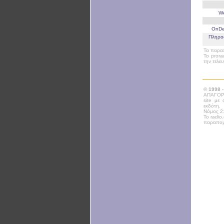
W
OnD
Πληρο
Τα παραπ
Το prora
την τελε
© 1998 
ΑΠΑΓΟΡΕ
site με
εκδότη.
Νόμος 21
Το radio
παραπομ