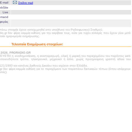
E-mail
Στείλτε mail
ebSite
Live
emand
φορίες
άνω στοιχεία έχουν καταχωρηθεί απο υπεύθυνο του Ραδιοφωνικού Σταθμού.
dio.gr δεν φέρει καμμία ευθύνη για την ακρίβεια τους, ούτε για τυχόν αλλαγές που έχουν γίνει μετά
υταία ημερομηνία ενημέρωσης.
Τελευταία Ενημέρωση στοιχείων:
- 2026, PRORADIO.GR
ΥΕΤΑΙ η αναδημοσίευση, η αναπαραγωγή, ολική ή μερική του περιεχομένου του παρόντος web
 οποιονδήποτε τρόπο, ηλεκτρονικό, μηχανικό ή άλλο, χωρίς προηγούμενη γραπτή άδεια του
21/1993 και κανόνες Διεθνούς Δικαίου που ισχύουν στην Ελλάδα.
.gr δεν φέρει καμμία ευθύνη για το περιεχόμενο των παραπάνω δικτυακών τόπων (όπου υπάρχουν
πές).