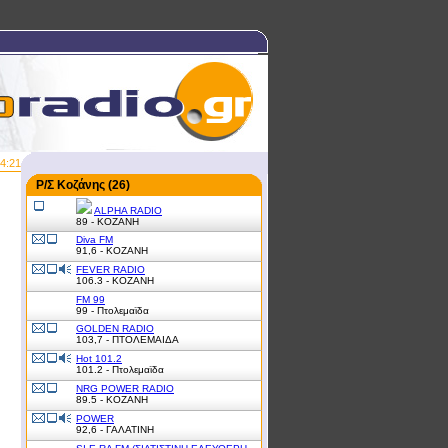
4:21
Ρ/Σ Κοζάνης (26)
ALPHA RADIO
89 - ΚΟΖΑΝΗ
Diva FM
91,6 - ΚΟΖΑΝΗ
FEVER RADIO
106.3 - ΚΟΖΑΝΗ
FM 99
99 - Πτολεμαϊδα
GOLDEN RADIO
103,7 - ΠΤΟΛΕΜΑΙΔΑ
Hot 101.2
101.2 - Πτολεμαϊδα
NRG POWER RADIO
89.5 - ΚΟΖΑΝΗ
POWER
92,6 - ΓΑΛΑΤΙΝΗ