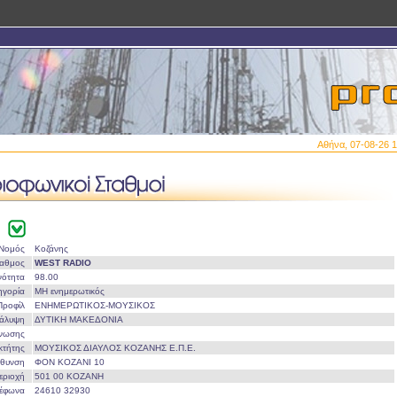
Αθήνα, 07-08-26 1
Νομός
Κοζάνης
ταθμος
WEST RADIO
νότητα
98.00
ηγορία
ΜΗ ενημερωτικός
Προφίλ
ΕΝΗΜΕΡΩΤΙΚΟΣ-ΜΟΥΣΙΚΟΣ
άλυψη
ΔΥΤΙΚΗ ΜΑΚΕΔΟΝΙΑ
Ένωσης
οκτήτης
ΜΟΥΣΙΚΟΣ ΔΙΑΥΛΟΣ ΚΟΖΑΝΗΣ Ε.Π.Ε.
ύθυνση
ΦΟΝ ΚΟΖΑΝΙ 10
εριοχή
501 00 ΚΟΖΑΝΗ
λέφωνα
24610 32930