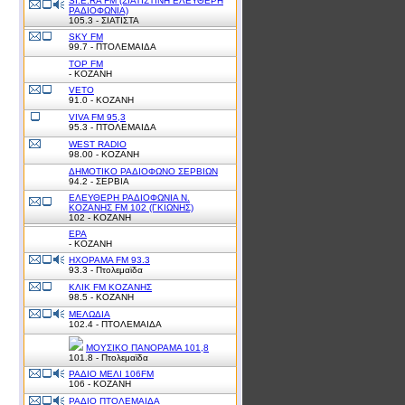
SI.E.RA FM (ΣΙΑΤΙΣΤΙΝΗ ΕΛΕΥΘΕΡΗ
ΡΑΔΙΟΦΩΝΙΑ)
105.3 - ΣΙΑΤΙΣΤΑ
SKY FM
99.7 - ΠΤΟΛΕΜΑΙΔΑ
TOP FM
- ΚΟΖΑΝΗ
VETO
91.0 - ΚΟΖΑΝΗ
VIVA FM 95,3
95.3 - ΠΤΟΛΕΜΑΙΔΑ
WEST RADIO
98.00 - ΚΟΖΑΝΗ
ΔΗΜΟΤΙΚΟ ΡΑΔΙΟΦΩΝΟ ΣΕΡΒΙΩΝ
94.2 - ΣΕΡΒΙΑ
ΕΛΕΥΘΕΡΗ ΡΑΔΙΟΦΩΝΙΑ Ν.
ΚΟΖΑΝΗΣ FM 102 (ΓΚΙΩΝΗΣ)
102 - ΚΟΖΑΝΗ
ΕΡΑ
- ΚΟΖΑΝΗ
ΗΧΟΡΑΜΑ FM 93.3
93.3 - Πτολεμαϊδα
ΚΛΙΚ FM ΚΟΖΑΝΗΣ
98.5 - ΚΟΖΑΝΗ
ΜΕΛΩΔΙΑ
102.4 - ΠΤΟΛΕΜΑΙΔΑ
ΜΟΥΣΙΚΟ ΠΑΝΟΡΑΜΑ 101,8
101.8 - Πτολεμαϊδα
ΡΑΔΙΟ ΜΕΛΙ 106FM
106 - KOZANH
ΡΑΔΙΟ ΠΤΟΛΕΜΑΙΔΑ