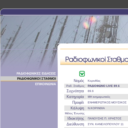
ΡΑΔΙΟΦΩΝΙΚΕΣ ΕΙΔΗΣΕΙΣ
ΡΑΔΙΟΦΩΝΙΚΟΙ ΣΤΑΘΜΟΙ
Νομός
Κορινθίας
ΕΠΙΚΟΙΝΩΝΙΑ
Ραδ. Σταθμος
ΡΑΔΙΟΦΩΝΟ LIVE 89.6
Συχνότητα
89.6
Κατηγορία
ΜΗ ενημερωτικός
Προφίλ
ΕΝΗΜΕΡΩΤΙΚΟΣ-ΜΟΥΣΙΚΟΣ
Κάλυψη
Ν.ΚΟΡΙΝΘΙΑ
Μέλος Ένωσης
Ιδιοκτήτης
ΠΑΝΟΥΣΗΣ Π. ΧΡΗΣΤΟΣ
Διεύθυνση
ΣΥΝ. ΚΑΝΕΛΟΠΟΥΛΟΥ 11