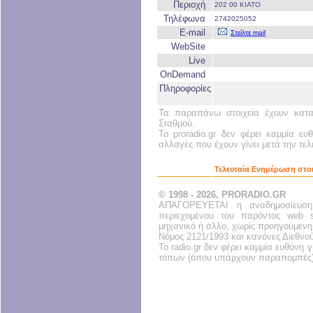
Περιοχή
202 00 ΚΙΑΤΟ
Τηλέφωνα
2742025052
E-mail
Στείλτε mail
WebSite
Live
OnDemand
Πληροφορίες
Τα παραπάνω στοιχεία έχουν κατα
Σταθμού.
Το proradio.gr δεν φέρει καμμία ευ
αλλαγές που έχουν γίνει μετά την τε
Τελευταία Ενημέρωση στοι
© 1998 - 2026, PRORADIO.GR
ΑΠΑΓΟΡΕΥΕΤΑΙ η αναδημοσίευση
περιεχομένου του παρόντος web s
μηχανικό ή άλλο, χωρίς προηγούμενη
Νόμος 2121/1993 και κανόνες Διεθνο
Το radio.gr δεν φέρει καμμία ευθύνη
τόπων (όπου υπάρχουν παραπομπές)