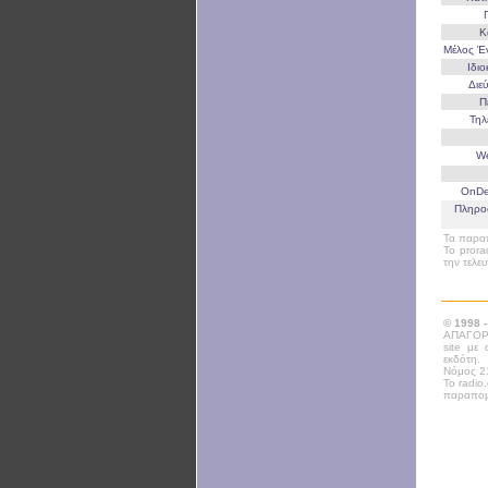
Κ
Μέλος 
Ιδι
Διε
Π
Τη
W
OnD
Πληρο
Τα παραπ
Το prora
την τελε
© 1998 
ΑΠΑΓΟΡΕ
site με
εκδότη.
Νόμος 21
Το radio
παραπομ