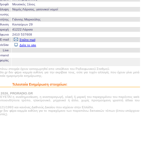
Προφίλ
Μουσικός Ξένος
άλυψη
Νομός Λάρισας, γειτονικοί νομοί
Ένωσης
οκτήτης
Γιάννης Μαρκούλης
ύθυνση
Κενταύρων 29
εριοχή
41222 Λάρισα
λέφωνα
2410 537608
E-mail
Στείλτε mail
ebSite
Δείτε το site
Live
emand
φορίες
άνω στοιχεία έχουν καταχωρηθεί απο υπεύθυνο του Ραδιοφωνικού Σταθμού.
dio.gr δεν φέρει καμμία ευθύνη για την ακρίβεια τους, ούτε για τυχόν αλλαγές που έχουν γίνει μετά
υταία ημερομηνία ενημέρωσης.
Τελευταία Ενημέρωση στοιχείων:
- 2026, PRORADIO.GR
ΥΕΤΑΙ η αναδημοσίευση, η αναπαραγωγή, ολική ή μερική του περιεχομένου του παρόντος web
 οποιονδήποτε τρόπο, ηλεκτρονικό, μηχανικό ή άλλο, χωρίς προηγούμενη γραπτή άδεια του
21/1993 και κανόνες Διεθνούς Δικαίου που ισχύουν στην Ελλάδα.
.gr δεν φέρει καμμία ευθύνη για το περιεχόμενο των παραπάνω δικτυακών τόπων (όπου υπάρχουν
πές).