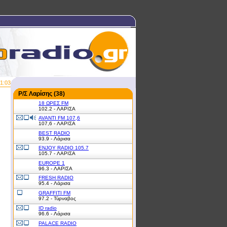
1:03
Ρ/Σ Λαρίσης (38)
18 ΩΡΕΣ FM
102.2 - ΛΑΡΙΣΑ
AVANTI FM 107,6
107,6 - ΛΑΡΙΣΑ
BEST RADIO
93.9 - Λάρισα
ENJOY RADIO 105.7
105.7 - ΛΑΡΙΣΑ
EUROPE 1
96.3 - ΛΑΡΙΣΑ
FRESH RADIO
95.4 - Λάρισα
GRAFFITI FM
97.2 - Τύρναβος
ID radio
96.6 - Λάρισα
PALACE RADIO