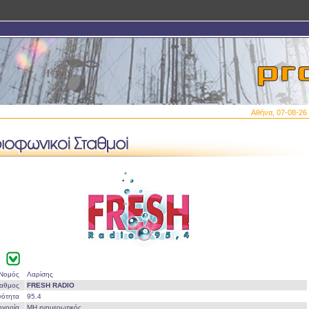
Αθήνα, 07-08-26 
Νομός
Λαρίσης
ταθμος
FRESH RADIO
νότητα
95.4
ηγορία
ΜΗ ενημερωτικός