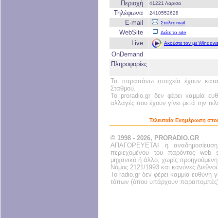
Περιοχή
41221 Λαρισα
Τηλέφωνα
2410552628
E-mail
Στείλτε mail
WebSite
Δείτε το site
Live
Ακούστε τον με Windows
OnDemand
Πληροφορίες
Τα παραπάνω στοιχεία έχουν κατα
Σταθμού.
Το proradio.gr δεν φέρει καμμία ευ
αλλαγές που έχουν γίνει μετά την τε
Τελευταία Ενημέρωση στο
© 1998 - 2026, PRORADIO.GR
ΑΠΑΓΟΡΕΥΕΤΑΙ η αναδημοσίευση
περιεχομένου του παρόντος web s
μηχανικό ή άλλο, χωρίς προηγούμενη
Νόμος 2121/1993 και κανόνες Διεθνο
Το radio.gr δεν φέρει καμμία ευθύνη
τόπων (όπου υπάρχουν παραπομπές)