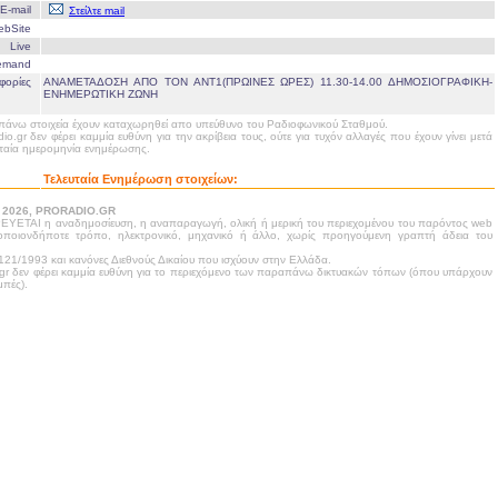
E-mail
Στείλτε mail
ebSite
Live
emand
φορίες
ΑΝΑΜΕΤΑΔΟΣΗ ΑΠΟ ΤΟΝ ΑΝΤ1(ΠΡΩΙΝΕΣ ΩΡΕΣ) 11.30-14.00 ΔΗΜΟΣΙΟΓΡΑΦΙΚΗ-
ΕΝΗΜΕΡΩΤΙΚΗ ΖΩΝΗ
άνω στοιχεία έχουν καταχωρηθεί απο υπεύθυνο του Ραδιοφωνικού Σταθμού.
dio.gr δεν φέρει καμμία ευθύνη για την ακρίβεια τους, ούτε για τυχόν αλλαγές που έχουν γίνει μετά
υταία ημερομηνία ενημέρωσης.
Τελευταία Ενημέρωση στοιχείων:
- 2026, PRORADIO.GR
ΥΕΤΑΙ η αναδημοσίευση, η αναπαραγωγή, ολική ή μερική του περιεχομένου του παρόντος web
 οποιονδήποτε τρόπο, ηλεκτρονικό, μηχανικό ή άλλο, χωρίς προηγούμενη γραπτή άδεια του
21/1993 και κανόνες Διεθνούς Δικαίου που ισχύουν στην Ελλάδα.
.gr δεν φέρει καμμία ευθύνη για το περιεχόμενο των παραπάνω δικτυακών τόπων (όπου υπάρχουν
πές).