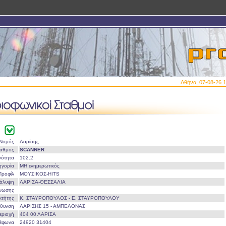
Αθήνα, 07-08-26 1
Νομός
Λαρίσης
ταθμος
SCANNER
νότητα
102.2
ηγορία
ΜΗ ενημερωτικός
Προφίλ
ΜΟΥΣΙΚΟΣ-HITS
άλυψη
ΛΑΡΙΣΑ-ΘΕΣΣΑΛΙΑ
Ένωσης
οκτήτης
Κ. ΣΤΑΥΡΟΠΟΥΛΟΣ - Ε. ΣΤΑΥΡΟΠΟΥΛΟΥ
ύθυνση
ΛΑΡΙΣΗΣ 15 - ΑΜΠΕΛΟΝΑΣ
εριοχή
404 00 ΛΑΡΙΣΑ
λέφωνα
24920 31404