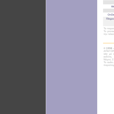
W
OnD
Πληρο
Τα παραπ
Το prora
την τελε
© 1998 
ΑΠΑΓΟΡΕ
site με
εκδότη.
Νόμος 21
Το radio
παραπομ