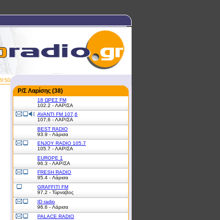
9:50
Ρ/Σ Λαρίσης (38)
18 ΩΡΕΣ FM
102.2 - ΛΑΡΙΣΑ
AVANTI FM 107,6
107,6 - ΛΑΡΙΣΑ
BEST RADIO
93.9 - Λάρισα
ENJOY RADIO 105.7
105.7 - ΛΑΡΙΣΑ
EUROPE 1
96.3 - ΛΑΡΙΣΑ
FRESH RADIO
95.4 - Λάρισα
GRAFFITI FM
97.2 - Τύρναβος
ID radio
96.6 - Λάρισα
PALACE RADIO