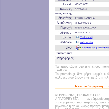
Προφίλ
ΜΟΥΣΙΚΟΣ
Κάλυψη
ΘΕΣΣΑΛΙΑ
Μέλος Ένωσης
Ιδιοκτήτης
ΦΑΚΗΣ ΙΩΑΝΝΗΣ
Διεύθυνση
Μ. ΚΩΝ/ΝΟΥ 1
Περιοχή
40200 ΕΛΑΣΣΟΝΑ
Τηλέφωνα
24930 22221
E-mail
Στείλτε mail
WebSite
Δείτε το site
Live
Ακούστε τον με Windows
OnDemand
Πληροφορίες
Τα παραπάνω στοιχεία έχουν κατα
Σταθμού.
Το proradio.gr δεν φέρει καμμία ευ
αλλαγές που έχουν γίνει μετά την τε
Τελευταία Ενημέρωση στο
© 1998 - 2026, PRORADIO.GR
ΑΠΑΓΟΡΕΥΕΤΑΙ η αναδημοσίευση
περιεχομένου του παρόντος web s
μηχανικό ή άλλο, χωρίς προηγούμενη