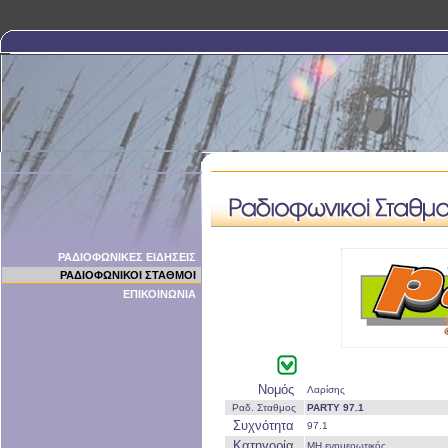
ΡΑΔΙΟΦΩΝΙΚΕΣ ΕΙΔΗΣΕΙΣ
ΡΑΔΙΟΦΩΝΙΚΟΙ ΣΤΑΘΜΟΙ
ΕΠΙΚΟΙΝΩΝΙΑ
Νομός
Λαρίσης
Ραδ. Σταθμος
PARTY 97.1
Συχνότητα
97.1
Κατηγορία
ΜΗ ενημερωτικός