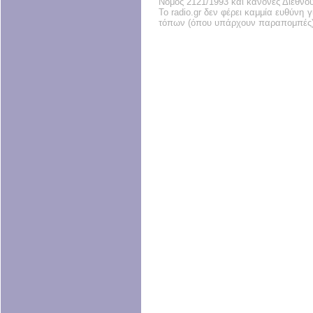
Νόμος 2121/1993 και κανόνες Διεθνο
Το radio.gr δεν φέρει καμμία ευθύνη
τόπων (όπου υπάρχουν παραπομπές)