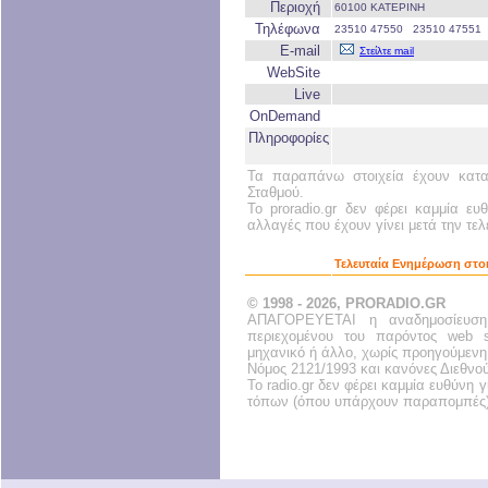
Περιοχή
60100 ΚΑΤΕΡΙΝΗ
Τηλέφωνα
23510 47550 23510 47551
E-mail
Στείλτε mail
WebSite
Live
OnDemand
Πληροφορίες
Τα παραπάνω στοιχεία έχουν κατα
Σταθμού.
Το proradio.gr δεν φέρει καμμία ευ
αλλαγές που έχουν γίνει μετά την τε
Τελευταία Ενημέρωση στο
© 1998 - 2026, PRORADIO.GR
ΑΠΑΓΟΡΕΥΕΤΑΙ η αναδημοσίευση
περιεχομένου του παρόντος web s
μηχανικό ή άλλο, χωρίς προηγούμενη
Νόμος 2121/1993 και κανόνες Διεθνο
Το radio.gr δεν φέρει καμμία ευθύνη
τόπων (όπου υπάρχουν παραπομπές)