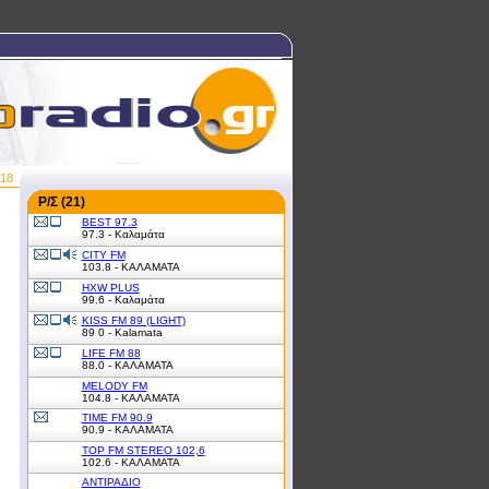
0:18
Ρ/Σ (21)
BEST 97.3
97.3 - Καλαμάτα
CITY FM
103.8 - ΚΑΛΑΜΑΤΑ
HXW PLUS
99.6 - Καλαμάτα
KISS FM 89 (LIGHT)
89 0 - Kalamata
LIFE FM 88
88.0 - ΚΑΛΑΜΑΤΑ
MELODY FM
104.8 - ΚΑΛΑΜΑΤΑ
TIME FM 90.9
90.9 - ΚΑΛΑΜΑΤΑ
TOP FM STEREO 102,6
102.6 - ΚΑΛΑΜΑΤΑ
ΑΝΤΙΡΑΔΙΟ