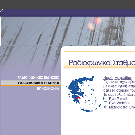
ΡΑΔΙΟΦΩΝΙΚΕΣ ΕΙΔΗΣΕΙΣ
Νομός Αργολίδας
Εχουν καταχωρηθε
ΡΑΔΙΟΦΩΝΙΚΟΙ ΣΤΑΘΜΟΙ
με αλφαβητική σειρ
ΕΠΙΚΟΙΝΩΝΙΑ
δείτε τα στοιχεία το
Τα σύμβολα δίπλα 
Εχει E-mail
Εχει WebSite
Μεταδίδεται Live