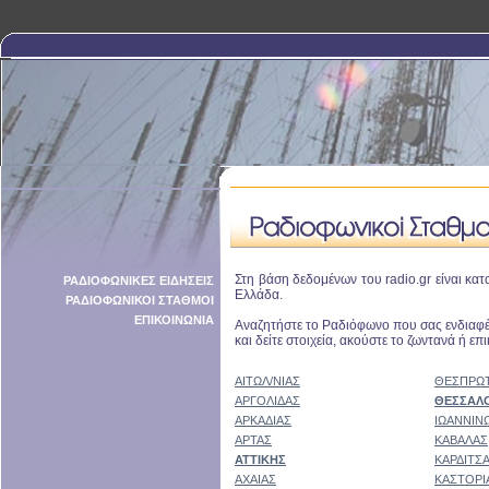
Στη βάση δεδομένων του radio.gr είναι κα
ΡΑΔΙΟΦΩΝΙΚΕΣ ΕΙΔΗΣΕΙΣ
Ελλάδα.
ΡΑΔΙΟΦΩΝΙΚΟΙ ΣΤΑΘΜΟΙ
ΕΠΙΚΟΙΝΩΝΙΑ
Αναζητήστε το Ραδιόφωνο που σας ενδιαφέρ
και δείτε στοιχεία, ακούστε το ζωντανά ή επ
ΑΙΤΩΛ/ΝΙΑΣ
ΘΕΣΠΡΩΤ
ΑΡΓΟΛΙΔΑΣ
ΘΕΣΣΑΛ
ΑΡΚΑΔΙΑΣ
ΙΩΑΝΝΙΝ
ΑΡΤΑΣ
ΚΑΒΑΛΑΣ
ΑΤΤΙΚΗΣ
ΚΑΡΔΙΤΣ
ΑΧΑΙΑΣ
ΚΑΣΤΟΡΙ