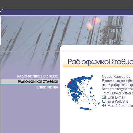
ΡΑΔΙΟΦΩΝΙΚΕΣ ΕΙΔΗΣΕΙΣ
Νομός Καστοριάς
Εχουν καταχωρηθε
ΡΑΔΙΟΦΩΝΙΚΟΙ ΣΤΑΘΜΟΙ
με αλφαβητική σειρ
ΕΠΙΚΟΙΝΩΝΙΑ
δείτε τα στοιχεία το
Τα σύμβολα δίπλα 
Εχει E-mail
Εχει WebSite
Μεταδίδεται Live