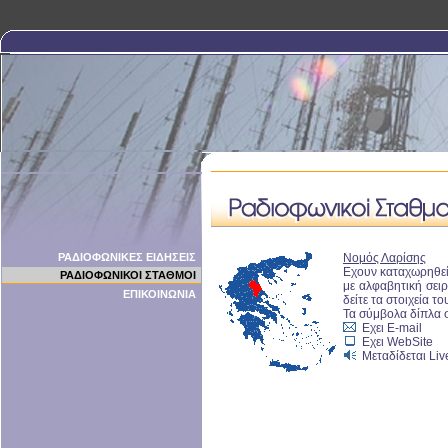
ΡΑΔΙΟΦΩΝΙΚΕΣ ΕΙΔΗΣΕΙΣ
Νομός Λαρίσης
Εχουν καταχωρηθε
ΡΑΔΙΟΦΩΝΙΚΟΙ ΣΤΑΘΜΟΙ
με αλφαβητική σειρ
ΕΠΙΚΟΙΝΩΝΙΑ
δείτε τα στοιχεία το
Τα σύμβολα δίπλα 
Εχει E-mail
Εχει WebSite
Μεταδίδεται Live