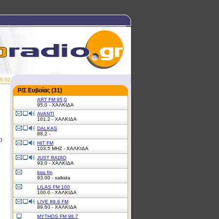
5:02
Ρ/Σ Ευβοίας (31)
ART FM 95,0
95,0 - ΧΑΛΚΙΔΑ
AVANTI
101.2 - ΧΑΛΚΙΔΑ
DALKAS
88,2 -
α
HIT FM
103,5 MHZ - ΧΑΛΚΙΔΑ
JUST RADIO
93.0 - ΧΑΛΚΙΔΑ
kiss fm
93.00 - xalkida
LILAS FM 100
100.0 - ΧΑΛΚΙΔΑ
LIVE 89.6 FM
89.60 - ΧΑΛΚΙΔΑ
MYTHOS FM 98.7