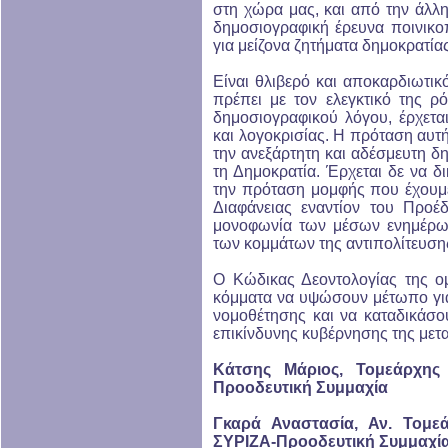
στη χώρα μας, και από την άλλη
δημοσιογραφική έρευνα ποινικο
για μείζονα ζητήματα δημοκρατίας
Είναι θλιβερό και αποκαρδιωτικ
πρέπει με τον ελεγκτικό της ρ
δημοσιογραφικού λόγου, έρχετα
και λογοκρισίας. Η πρόταση αυτή
την ανεξάρτητη και αδέσμευτη δη
τη Δημοκρατία. Έρχεται δε να δ
την πρόταση μομφής που έχουμ
Διαφάνειας εναντίον του Προ
μονοφωνία των μέσων ενημέρωσ
των κομμάτων της αντιπολίτευση
Ο Κώδικας Δεοντολογίας της ο
κόμματα να υψώσουν μέτωπο γι
νομοθέτησης και να καταδικάσου
επικίνδυνης κυβέρνησης της μετ
Κάτσης Μάριος, Τομεάρχης
Προοδευτική Συμμαχία
Γκαρά Αναστασία, Αν. Τομε
ΣΥΡΙΖΑ-Προοδευτική Συμμαχί