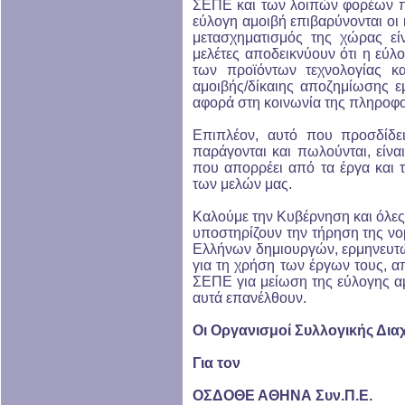
ΣΕΠΕ και των λοιπών φορέων π
εύλογη αμοιβή επιβαρύνονται οι 
μετασχηματισμός της χώρας εί
μελέτες αποδεικνύουν ότι η εύλο
των προϊόντων τεχνολογίας κ
αμοιβής/δίκαιης αποζημίωσης ε
αφορά στη κοινωνία της πληροφο
Επιπλέον, αυτό που προσδίδει
παράγονται και πωλούνται, είν
που απορρέει από τα έργα και 
των μελών μας.
Καλούμε την Κυβέρνηση και όλες 
υποστηρίζουν την τήρηση της νο
Ελλήνων δημιουργών, ερμηνευτ
για τη χρήση των έργων τους, α
ΣΕΠΕ για μείωση της εύλογης αμ
αυτά επανέλθουν.
Οι Οργανισμοί Συλλογικής Δια
Για τον
ΟΣΔΟΘΕ ΑΘΗΝΑ Συν.Π.Ε.