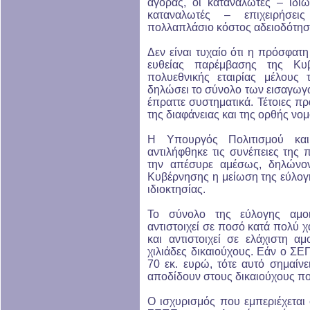
αγοράς, οι καταναλωτές – ιδιώ
καταναλωτές – επιχειρήσε
πολλαπλάσιο κόστος αδειοδότησ
Δεν είναι τυχαίο ότι η πρόσφα
ευθείας παρέμβασης της Κυ
πολυεθνικής εταιρίας μέλους
δηλώσει το σύνολο των εισαγωγώ
έπραττε συστηματικά. Τέτοιες πρα
της διαφάνειας και της ορθής νομ
Η Υπουργός Πολιτισμού και
αντιλήφθηκε τις συνέπειες της π
την απέσυρε αμέσως, δηλώνοντ
Κυβέρνησης η μείωση της εύλογ
ιδιοκτησίας.
Το σύνολο της εύλογης αμοι
αντιστοιχεί σε ποσό κατά πολύ 
και αντιστοιχεί σε ελάχιστη α
χιλιάδες δικαιούχους. Εάν ο ΣΕ
70 εκ. ευρώ, τότε αυτό σημαίνε
αποδίδουν στους δικαιούχους π
Ο ισχυρισμός που εμπεριέχεται