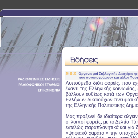
Οργανισμοί Συλλογικής Διαχείρισης 
28-11-22
που συνυπογράφουν και άλλοι Φορε
ΡΑΔΙΟΦΩΝΙΚΕΣ ΕΙΔΗΣΕΙΣ
Λυπούμεθα διότι φορείς, που έχ
ΡΑΔΙΟΦΩΝΙΚΟΙ ΣΤΑΘΜΟΙ
έναντι της Ελληνικής κοινωνίας,
ΕΠΙΚΟΙΝΩΝΙΑ
βάλλουν ευθέως κατά των Οργαν
Ελλήνων δικαιούχων πνευματική
της Ελληνικής Πολιτιστικής Δημι
Μας προξενεί δε ιδιαίτερα αλγει
οι λοιποί φορείς, με το Δελτίο 
εντελώς παραπλανητικά και για 
«ψηφιακό χαράτσι» την υποχρέ