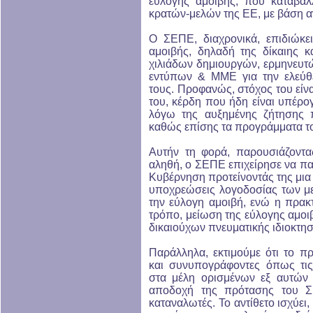
εύλογης αμοιβής, που καταβάλ
κρατών-μελών της ΕΕ, με βάση αν
Ο ΣΕΠΕ, διαχρονικά, επιδιώκε
αμοιβής, δηλαδή της δίκαιης 
χιλιάδων δημιουργών, ερμηνευτ
εντύπων & ΜΜΕ για την ελεύθ
τους. Προφανώς, στόχος του είνα
του, κέρδη που ήδη είναι υπέρ
λόγω της αυξημένης ζήτησης 
καθώς επίσης τα προγράμματα τ
Αυτήν τη φορά, παρουσιάζοντ
αληθή, ο ΣΕΠΕ επιχείρησε να πα
Κυβέρνηση προτείνοντάς της μια δ
υποχρεώσεις λογοδοσίας των μ
την εύλογη αμοιβή, ενώ η πρακτ
τρόπο, μείωση της εύλογης αμοι
δικαιούχων πνευματικής ιδιοκτησ
Παράλληλα, εκτιμούμε ότι το 
και συνυπογράφοντες όπως τι
στα μέλη ορισμένων εξ αυτών
αποδοχή της πρότασης του Σ
καταναλωτές. Το αντίθετο ισχύει